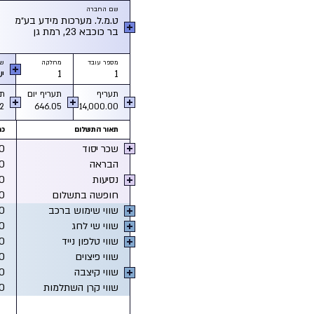
שם החברה
ט.מ.ל. מערכות מידע בע״מ
בר כוכבא 23, רמת גן
מספר עובד
מחלקה
שם
1
1
י
תעריף
תעריף יום
תע
2
646.05
14,000.00
תאור התשלום
כמ
שכר יסוד
0
הבראה
0
נסיעות
0
חופשה בתשלום
0
שווי שימוש ברכב
0
שווי שי לחג
0
שווי טלפון נייד
0
שווי פיצוים
0
שווי קיצבה
0
שווי קרן השתלמות
0