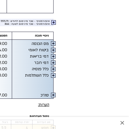
אינפורמטיבי - שכר מינימום לחודש : 5571.75
אינפורמטיבי - שכר מינימום לשעה : 30.61
ניכויי חובה
הסכום
מס הכנסה
9.00
ביטוח לאומי
4.00
דמי בריאות
2.00
דמי חבר
2.00
כלל פנסיה
0.00
כלל השתלמות
0.00
סה״כ
7.00
הערות:
ניהול העדרויות
×
סוג העדרות
יתרה קודמת
ניצול
חופש
4
5.5