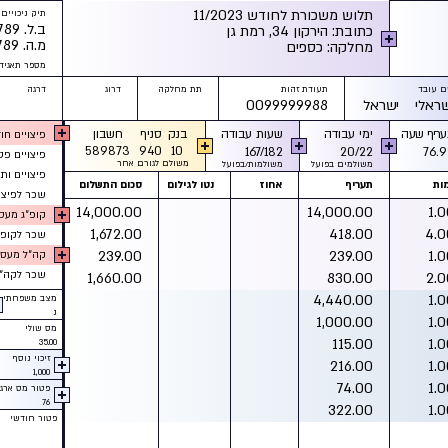
תלוש משכורת לחודש 11/2023
תיק ניכויים
ב.ל. 123456789
כתובת: הירקון 34, רמת גן
מ.ה. 123456789
מחלקה: כספים
מספר תאגיד
 עובד
תעודת זהות
תת מחלקה
דרוג
דרגה
שראלי ישראל
0099999988
ריף שעה
ימי עבודה
שעות עבודה
בנק
סניף
חשבון
פיצויים חודשי : 
589873
940
10
167/182
20/22
76.9
פיצויים פטור : 0
משולם לגורם אחר
משולמים בפועל
משולמות/בפועל
פיצויים ותיקה
ות
תעריף
אחוז
נטו לגילום
סכום התשלום
שכר לפיצויים : 0
14,000.00
14,000.00
1.0
קופ״ג מעסיק-חו
1,672.00
418.00
4.0
שכר לקופ״ג : 0.00
239.00
239.00
1.0
קה״ל מעסיק-חוד
שכר לקה״ל : 0.00
1,660.00
830.00
2.0
4,440.00
1.0
מצב משפחתי
נ
1,000.00
1.0
מס שולי
115.00
1.0
35.00
זיכוי נוסף
216.00
1.0
1,000
74.00
1.0
פטור מס ארגו
76
322.00
1.0
פטור חודשי