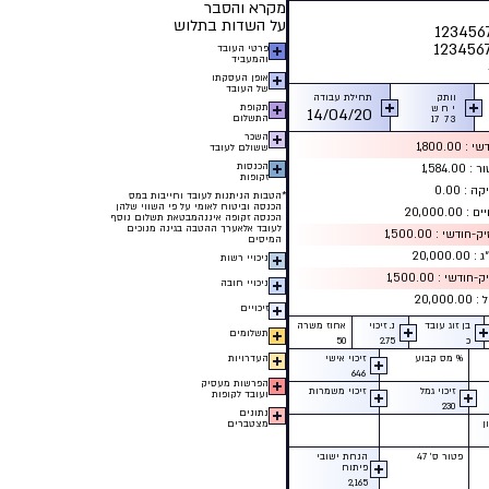
מקרא והסבר
על השדות בתלוש
פרטי העובד
והמעביד
אופן העסקתו
של העובד
וותק
תחילת עבודה
תקופת
י
ח
ש
14/04/20
התשלום
17
7
3
השכר
1,800.00
ששולם לעובד
הכנסות
1,584.0
זקופות
 : 0.00
*
הטבות הניתנות לעובד וחייבות במס
הכנסה וביטוח לאומי על פי השווי שלהן
20,000.0
הכנסה זקופה איננהמבטאת תשלום נוסף
לעובד אלאערך ההטבה בגינה מנוכים
דשי : 1,500.00
המיסים
20,00
ניכויי רשות
שי : 1,500.00
ניכויי חובה
20,00
זיכויים
בן זוג עובד
נ. זיכוי
אחוז משרה
תשלומים
כ
2.75
50
% מס קבוע
זיכוי אישי
העדרויות
646
הפרשות מעסיק
זיכוי גמל
זיכוי משמרות
ועובד לקופות
230
נתונים
ן
מצטברים
פטור ס׳ 47
הנחת ישובי
פיתוח
2,165