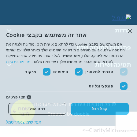
×
אודות
אתר זה משתמש בקבצי Cookie
אנו משתמשים בקבצי Cookie כדי להתאים אישית תוכן, מודעות ולנתח את
פתרונות התוכנה שלנו
התנועה שלנו. אנו גם משתפים מידע על השימוש שלך באתר שלנו עם שותפי
הפרסום והאנליטיקה שלנו, אשר עשויים לשלב אותו עם מידע אחר שסיפקת
להם או שהם אספו מהשימוש שלך בשירותים שלהם.
מדיניות פרטיות
תמיכה ושירות
הכרחי לחלוטין
ביצועים
מיקוד
פונקציונליות
הצג פרטים
© כל הזכויות שמורות ל-טמל מערכות מידע
נשמח
קבל הכל
דחה הכל
לדבר
Created by dooble
תנאי שימוש אתר טמל
<--ClarityMicrosoft-->