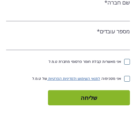
שם חברה*
מספר עובדים*
אני מאשר/ת קבלת חומר פרסומי מחברת ט.מ.ל
אני מסכימ/ה
לתנאי השימוש ולמדיניות הפרטיות
של ט.מ.ל
שליחה