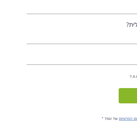
ית?
מ.ל
ות הפרטיות
של טמל *