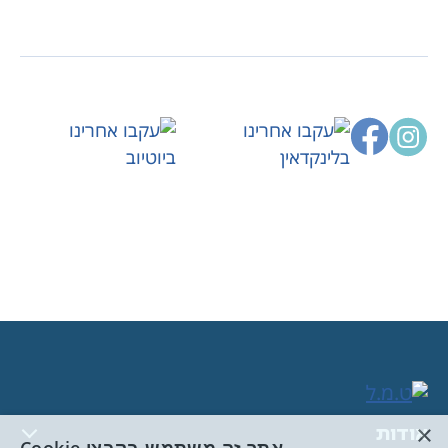
×
אודות